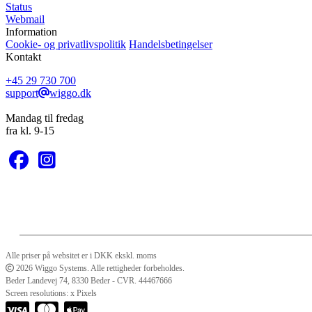
Status
Webmail
Information
Cookie- og privatlivspolitik
Handelsbetingelser
Kontakt
+45 29 730 700
support
wiggo.dk
Mandag til fredag
fra kl. 9-15
KONTAKT OS
Alle priser på websitet er i DKK ekskl. moms
2026 Wiggo Systems. Alle rettigheder forbeholdes.
Beder Landevej 74, 8330 Beder - CVR. 44467666
Screen resolutions:
x
Pixels