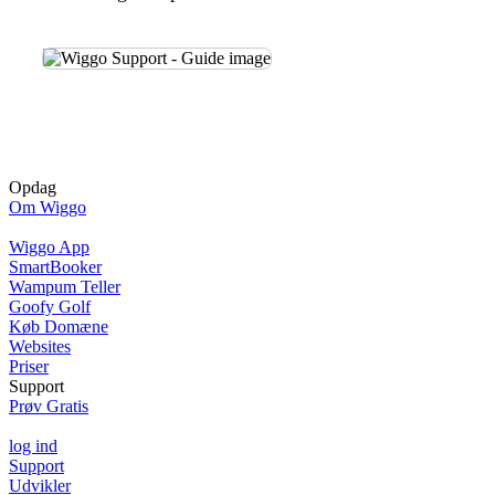
Opdag
Om Wiggo
Wiggo App
SmartBooker
Wampum Teller
Goofy Golf
Køb Domæne
Websites
Priser
Support
Prøv Gratis
log ind
Support
Udvikler